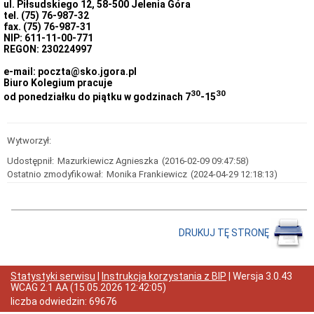
ul. Piłsudskiego 12, 58-500 Jelenia Góra
Wyposażenie
tel.
(75) 76-987-32
fax.
Stan
(75) 76-987-31
NIP: 611-11-00-771
przyjmowanych
REGON: 230224997
spraw
w
e-mail: poczta@sko.jgora.pl
2019
Biuro Kolegium pracuje
r.
30
30
od ponedziałku do piątku w godzinach 7
-15
Stan
przyjmowanych
spraw
w
Wytworzył:
2020
r.
Udostępnił:
Mazurkiewicz Agnieszka
(2016-02-09 09:47:58)
Stan
Ostatnio zmodyfikował:
Monika Frankiewicz
(2024-04-29 12:18:13)
przyjmowanych
spraw
w
2021
r.
DRUKUJ TĘ STRONĘ
Stan
przyjmowanych
spraw
Statystyki serwisu
|
Instrukcja korzystania z BIP
| Wersja
3.0.43
w
WCAG 2.1 AA
(
15.05.2026 12:42:05
)
2022
liczba odwiedzin:
69676
r.