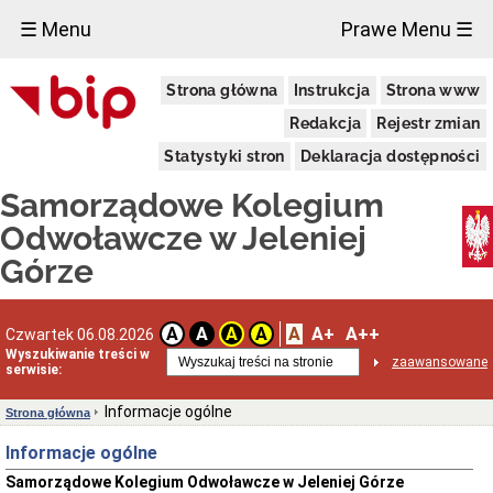
×
☰ Menu
Prawe Menu ☰
Informacje
Strona główna
Instrukcja
Strona www
ogólne
Właściwość
Redakcja
Rejestr zmian
miejscowa
Statystyki stron
Deklaracja dostępności
Rodzaje
spraw
Samorządowe Kolegium
rozpoznawanych
przez
Odwoławcze w Jeleniej
Kolegium
Górze
Tryb
postępowania
przed
Kolegium
A
A+
A++
A
A
A
A
Czwartek 06.08.2026
Sposoby
Wyszukiwanie treści w
przyjmowania
zaawansowane
serwisie:
i
załatwiania
spraw
Informacje ogólne
Strona główna
Forma
Informacje ogólne
prawna
Samorządowe Kolegium Odwoławcze w Jeleniej Górze
Kontakt