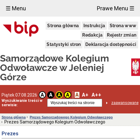
×
☰ Menu
Prawe Menu ☰
Informacje
Strona główna
Instrukcja
Strona www
ogólne
Właściwość
Redakcja
Rejestr zmian
miejscowa
Statystyki stron
Deklaracja dostępności
Rodzaje
spraw
Samorządowe Kolegium
rozpoznawanych
przez
Odwoławcze w Jeleniej
Kolegium
Górze
Tryb
postępowania
przed
Kolegium
A
A+
A++
A
A
A
A
Piątek 07.08.2026
Sposoby
Wyszukiwanie treści w
przyjmowania
zaawansowane
serwisie:
i
załatwiania
spraw
Strona główna
Prezes Samorządowego Kolegium Odwoławczego
Prezes Samorządowego Kolegium Odwoławczego
Forma
prawna
Prezes
Kontakt