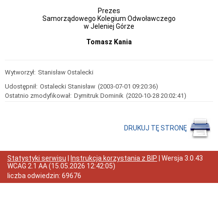
Wyposażenie
Prezes
Stan
Samorządowego Kolegium Odwoławczego
przyjmowanych
w Jeleniej Górze
spraw
w
Tomasz Kania
2019
r.
Stan
Wytworzył:
Stanisław Ostalecki
przyjmowanych
spraw
Udostępnił:
Ostalecki Stanisław
(2003-07-01 09:20:36)
w
Ostatnio zmodyfikował:
Dymitruk Dominik
(2020-10-28 20:02:41)
2020
r.
Stan
przyjmowanych
DRUKUJ TĘ STRONĘ
spraw
w
2021
Statystyki serwisu
|
Instrukcja korzystania z BIP
| Wersja
3.0.43
r.
WCAG 2.1 AA
(
15.05.2026 12:42:05
)
Stan
liczba odwiedzin:
69676
przyjmowanych
spraw
w
2022
r.