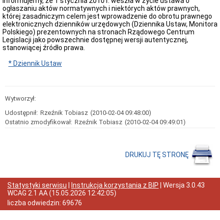
Informujemy, że 1 stycznia 2010 r. weszła w życie ustawa o
Wyposażenie
ogłaszaniu aktów normatywnych i niektórych aktów prawnych,
której zasadniczym celem jest wprowadzenie do obrotu prawnego
Stan
elektronicznych dzienników urzędowych (Dziennika Ustaw, Monitora
przyjmowanych
Polskiego) prezentownych na stronach Rządowego Centrum
spraw
Legislacji jako powszechnie dostępnej wersji autentycznej,
w
stanowiącej źródło prawa.
2019
r.
* Dziennik Ustaw
Stan
przyjmowanych
spraw
w
Wytworzył:
2020
r.
Udostępnił:
Rzeźnik Tobiasz
(2010-02-04 09:48:00)
Stan
Ostatnio zmodyfikował:
Rzeźnik Tobiasz
(2010-02-04 09:49:01)
przyjmowanych
spraw
w
2021
DRUKUJ TĘ STRONĘ
r.
Stan
przyjmowanych
Statystyki serwisu
|
Instrukcja korzystania z BIP
| Wersja
3.0.43
spraw
WCAG 2.1 AA
(
15.05.2026 12:42:05
)
w
liczba odwiedzin:
69676
2022
r.