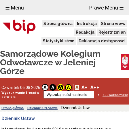
×
☰ Menu
Prawe Menu ☰
Informacje
Strona główna
Instrukcja
Strona www
ogólne
Właściwość
Redakcja
Rejestr zmian
miejscowa
Statystyki stron
Deklaracja dostępności
Rodzaje
spraw
Samorządowe Kolegium
rozpoznawanych
przez
Odwoławcze w Jeleniej
Kolegium
Górze
Tryb
postępowania
przed
Kolegium
A
A+
A++
A
A
A
A
Czwartek 06.08.2026
Sposoby
Wyszukiwanie treści w
przyjmowania
zaawansowane
serwisie:
i
załatwiania
spraw
Dziennik Ustaw
Strona główna
Dzienniki Urzędowe
Forma
Dziennik Ustaw
prawna
Kontakt