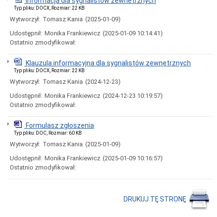
Informacja dla sygnalistów zewnetrznych
Wyposażenie
Typ pliku: DOCX, Rozmiar: 22 KB
Stan
Wytworzył:
Tomasz Kania
(2025-01-09)
przyjmowanych
Udostępnił:
Monika Frankiewicz
(2025-01-09 10:14:41)
spraw
w
Ostatnio zmodyfikował:
2019
r.
Klauzula informacyjna dla sygnalistów zewnętrznych
Stan
Typ pliku: DOCX, Rozmiar: 22 KB
przyjmowanych
Wytworzył:
Tomasz Kania
(2024-12-23)
spraw
w
Udostępnił:
Monika Frankiewicz
(2024-12-23 10:19:57)
2020
Ostatnio zmodyfikował:
r.
Stan
Formulasz zgłoszenia
przyjmowanych
Typ pliku: DOC, Rozmiar: 60 KB
spraw
w
Wytworzył:
Tomasz Kania
(2025-01-09)
2021
r.
Udostępnił:
Monika Frankiewicz
(2025-01-09 10:16:57)
Ostatnio zmodyfikował:
Stan
przyjmowanych
spraw
w
DRUKUJ TĘ STRONĘ
2022
r.