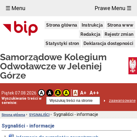
×
☰ Menu
Prawe Menu ☰
Informacje
Strona główna
Instrukcja
Strona www
ogólne
Właściwość
Redakcja
Rejestr zmian
miejscowa
Statystyki stron
Deklaracja dostępności
Rodzaje
spraw
Samorządowe Kolegium
rozpoznawanych
przez
Odwoławcze w Jeleniej
Kolegium
Górze
Tryb
postępowania
przed
Kolegium
A
A+
A++
A
A
A
A
Piątek 07.08.2026
Sposoby
Wyszukiwanie treści w
przyjmowania
zaawansowane
serwisie:
i
załatwiania
spraw
Sygnaliści - informacje
Strona główna
SYGNALIŚCI
Forma
Sygnaliści - informacje
prawna
Kontakt