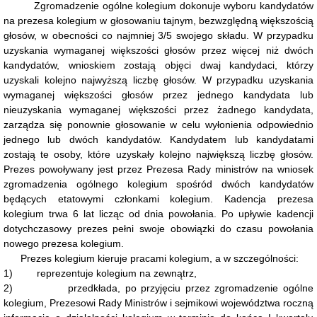
Zgromadzenie ogólne kolegium dokonuje wyboru kandydatów
Wyposażenie
na prezesa kolegium w głosowaniu tajnym, bezwzględną większością
Stan
głosów, w obecności co najmniej 3/5 swojego składu. W przypadku
przyjmowanych
spraw
uzyskania wymaganej większości głosów przez więcej niż dwóch
w
kandydatów, wnioskiem zostają objęci dwaj kandydaci, którzy
2019
uzyskali kolejno najwyższą liczbę głosów. W przypadku uzyskania
r.
wymaganej większości głosów przez jednego kandydata lub
Stan
nieuzyskania wymaganej większości przez żadnego kandydata,
przyjmowanych
spraw
zarządza się ponownie głosowanie w celu wyłonienia odpowiednio
w
jednego lub dwóch kandydatów. Kandydatem lub kandydatami
2020
zostają te osoby, które uzyskały kolejno największą liczbę głosów.
r.
Prezes powoływany jest przez Prezesa Rady ministrów na wniosek
Stan
zgromadzenia ogólnego kolegium spośród dwóch kandydatów
przyjmowanych
spraw
będących etatowymi członkami kolegium. Kadencja prezesa
w
kolegium trwa 6 lat licząc od dnia powołania. Po upływie kadencji
2021
dotychczasowy prezes pełni swoje obowiązki do czasu powołania
r.
nowego prezesa kolegium.
Stan
Prezes kolegium kieruje pracami kolegium, a w szczególności:
przyjmowanych
spraw
1)
reprezentuje kolegium na zewnątrz,
w
2)
przedkłada, po przyjęciu przez zgromadzenie ogólne
2022
kolegium, Prezesowi Rady Ministrów i sejmikowi województwa roczną
r.