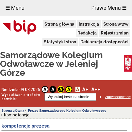
×
☰ Menu
Prawe Menu ☰
Informacje
Strona główna
Instrukcja
Strona www
ogólne
Właściwość
Redakcja
Rejestr zmian
miejscowa
Statystyki stron
Deklaracja dostępności
Rodzaje
spraw
Samorządowe Kolegium
rozpoznawanych
przez
Odwoławcze w Jeleniej
Kolegium
Górze
Tryb
postępowania
przed
Kolegium
A
A+
A++
A
A
A
A
Niedziela 09.08.2026
Sposoby
Wyszukiwanie treści w
przyjmowania
zaawansowane
serwisie:
i
załatwiania
spraw
Strona główna
Prezes Samorządowego Kolegium Odwoławczego
Kompetencje
Forma
prawna
kompetencje prezesa
Kontakt