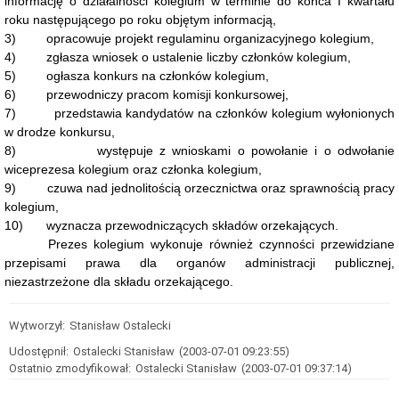
informację o działalności kolegium w terminie do końca I kwartału
Stan
roku następującego po roku objętym informacją,
przyjmowanych
spraw
3)
opracowuje projekt regulaminu organizacyjnego kolegium,
w
4)
zgłasza wniosek o ustalenie liczby członków kolegium,
2023
5)
ogłasza konkurs na członków kolegium,
r.
6)
przewodniczy pracom komisji konkursowej,
Stan
przyjmowanych
7)
przedstawia kandydatów na członków kolegium wyłonionych
spraw
w drodze konkursu,
w
8)
występuje z wnioskami o powołanie i o odwołanie
2024
wiceprezesa kolegium oraz członka kolegium,
r.
9)
czuwa nad jednolitością orzecznictwa oraz sprawnością pracy
Stan
przyjmowanych
kolegium,
spraw
10)
wyznacza przewodniczących składów orzekających.
w
Prezes kolegium wykonuje również czynności przewidziane
2025
r.
przepisami prawa dla organów administracji publicznej,
niezastrzeżone dla składu orzekającego.
Prezes
Samorządowego
Kolegium
Odwoławczego
Wytworzył:
Stanisław Ostalecki
Prezes
Udostępnił:
Ostalecki Stanisław
(2003-07-01 09:23:55)
Samorządowego
Ostatnio zmodyfikował:
Ostalecki Stanisław
(2003-07-01 09:37:14)
Kolegium
Odwoławczego