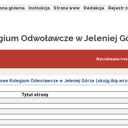
rona główna
Instrukcja
Strona www
Redakcja
Rejestr 
ium Odwoławcze w Jeleniej G
Wyszukiwanie treśc
we Kolegium Odwoławcze w Jeleniej Górze (skojg.ibip.wroc
Tytuł strony