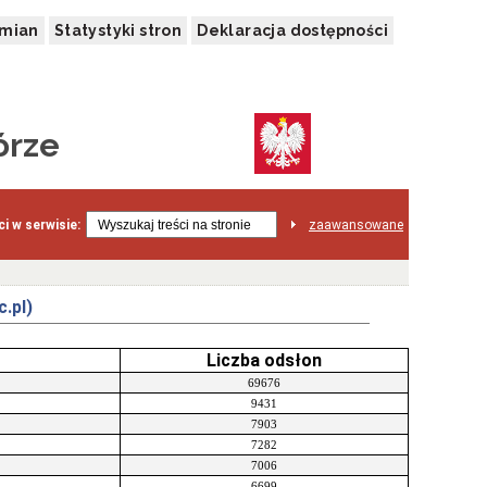
zmian
Statystyki stron
Deklaracja dostępności
órze
i w serwisie:
zaawansowane
.pl)
Liczba odsłon
69676
9431
7903
7282
7006
6699