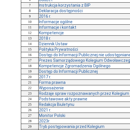
Instrukcja korzystania z BIP
7
Deklaracja dostępności
8
2016 r.
9
Informacje ogólne
10
Informacje i kontakt
11
Kompetencje
12
2018 r.
13
Dziennik Ustaw
14
Polityka Prywatności
15
Dostęp do Informacji Publicznej nie udostępniane
16
Prezes Samorządowego Kolegium Odwoławcze
17
Kompetencje Zgromadzenia Ogólnego
18
Dostęp do Informacji Publicznej
19
2017 r.
20
Forma prawna
21
Wyposażenie
22
Rodzaje spraw rozpoznawanych przez Kolegium
23
Podstawowe akty prawne
24
Redakcja Biuletynu
25
2021 r.
26
Monitor Polski
27
2023r.
28
Tryb postępowania przed Kolegium
29