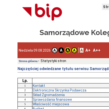
St
Samorządowe Koleg
A
A+
A++
A
A
A
A
Niedziela 09.08.2026
Statystyki stron
Strona główna
Najczęściej odwiedzane tytułu serwisu Samorządo
Lp.
Kontakt
1
Elektroniczna Skrzynka Podawcza
2
Skład Zgromadzenia
3
Sprawozdania finansowe
4
Właściwość miejscowa
5
Budżet
6