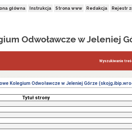
rona główna
Instrukcja
Strona www
Redakcja
Rejestr 
ium Odwoławcze w Jeleniej G
Wyszukiwanie treśc
we Kolegium Odwoławcze w Jeleniej Górze (skojg.ibip.wroc
Tytuł strony