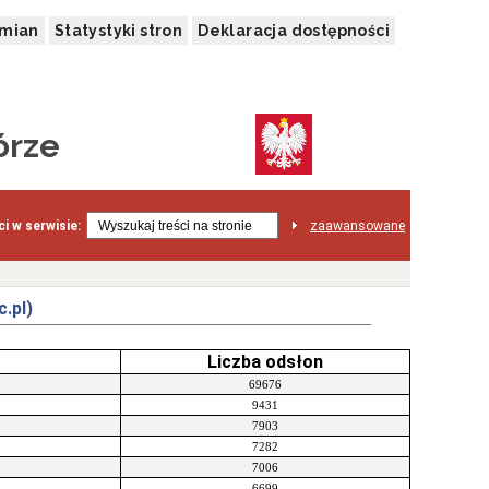
zmian
Statystyki stron
Deklaracja dostępności
órze
i w serwisie:
zaawansowane
.pl)
Liczba odsłon
69676
9431
7903
7282
7006
6699