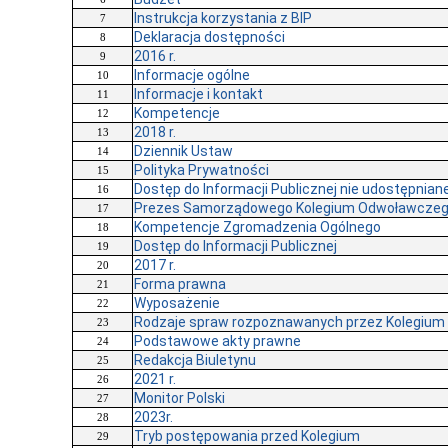
Instrukcja korzystania z BIP
7
Deklaracja dostępności
8
2016 r.
9
Informacje ogólne
10
Informacje i kontakt
11
Kompetencje
12
2018 r.
13
Dziennik Ustaw
14
Polityka Prywatności
15
Dostęp do Informacji Publicznej nie udostępniane
16
Prezes Samorządowego Kolegium Odwoławcze
17
Kompetencje Zgromadzenia Ogólnego
18
Dostęp do Informacji Publicznej
19
2017 r.
20
Forma prawna
21
Wyposażenie
22
Rodzaje spraw rozpoznawanych przez Kolegium
23
Podstawowe akty prawne
24
Redakcja Biuletynu
25
2021 r.
26
Monitor Polski
27
2023r.
28
Tryb postępowania przed Kolegium
29