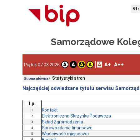
St
Samorządowe Koleg
A
A+
A++
A
A
A
A
Piątek 07.08.2026
Statystyki stron
Strona główna
Najczęściej odwiedzane tytułu serwisu Samorządo
Lp.
Kontakt
1
Elektroniczna Skrzynka Podawcza
2
Skład Zgromadzenia
3
Sprawozdania finansowe
4
Właściwość miejscowa
5
Budżet
6